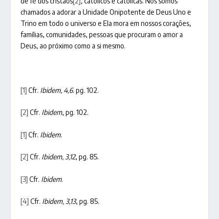
de fé dos cristãos
[2]
, católicos e católicas. Nós somos
chamados a adorar a Unidade Onipotente de Deus Uno e
Trino em todo o universo e Ela mora em nossos corações,
famílias, comunidades, pessoas que procuram o amor a
Deus, ao próximo como a si mesmo.
[1]
Cfr.
Ibidem, 4,6
. pg. 102.
[2]
Cfr.
Ibidem
, pg. 102.
[1]
Cfr.
Ibidem
.
[2]
Cfr.
Ibidem, 3,12
, pg. 85.
[3]
Cfr.
Ibidem
.
[4]
Cfr.
Ibidem, 3,13
, pg. 85.