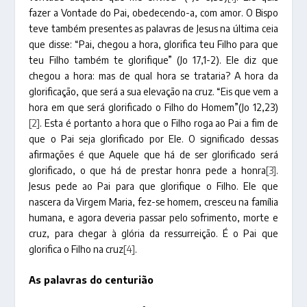
fazer a Vontade do Pai, obedecendo-a, com amor. O Bispo
teve também presentes as palavras de Jesus na última ceia
que disse: “Pai, chegou a hora, glorifica teu Filho para que
teu Filho também te glorifique” (Jo 17,1-2). Ele diz que
chegou a hora: mas de qual hora se trataria? A hora da
glorificação, que será a sua elevação na cruz. “Eis que vem a
hora em que será glorificado o Filho do Homem”(Jo 12,23)
[2]
. Esta é portanto a hora que o Filho roga ao Pai a fim de
que o Pai seja glorificado por Ele. O significado dessas
afirmações é que Aquele que há de ser glorificado será
glorificado, o que há de prestar honra pede a honra
[3]
.
Jesus pede ao Pai para que glorifique o Filho. Ele que
nascera da Virgem Maria, fez-se homem, cresceu na família
humana, e agora deveria passar pelo sofrimento, morte e
cruz, para chegar à glória da ressurreição. É o Pai que
glorifica o Filho na cruz
[4]
.
As palavras do centurião