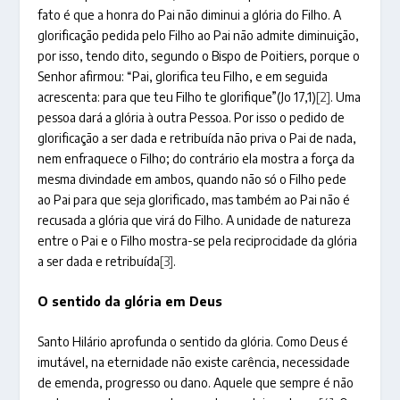
fato é que a honra do Pai não diminui a glória do Filho. A
glorificação pedida pelo Filho ao Pai não admite diminuição,
por isso, tendo dito, segundo o Bispo de Poitiers, porque o
Senhor afirmou: “Pai, glorifica teu Filho, e em seguida
acrescenta: para que teu Filho te glorifique”(Jo 17,1)
[2]
. Uma
pessoa dará a glória à outra Pessoa. Por isso o pedido de
glorificação a ser dada e retribuída não priva o Pai de nada,
nem enfraquece o Filho; do contrário ela mostra a força da
mesma divindade em ambos, quando não só o Filho pede
ao Pai para que seja glorificado, mas também ao Pai não é
recusada a glória que virá do Filho. A unidade de natureza
entre o Pai e o Filho mostra-se pela reciprocidade da glória
a ser dada e retribuída
[3]
.
O sentido da glória em Deus
Santo Hilário aprofunda o sentido da glória. Como Deus é
imutável, na eternidade não existe carência, necessidade
de emenda, progresso ou dano. Aquele que sempre é não