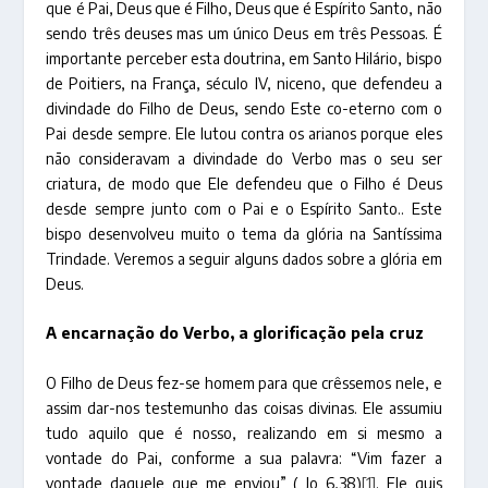
que é Pai, Deus que é Filho, Deus que é Espírito Santo, não
sendo três deuses mas um único Deus em três Pessoas. É
importante perceber esta doutrina, em Santo Hilário, bispo
de Poitiers, na França, século IV, niceno, que defendeu a
divindade do Filho de Deus, sendo Este co-eterno com o
Pai desde sempre. Ele lutou contra os arianos porque eles
não consideravam a divindade do Verbo mas o seu ser
criatura, de modo que Ele defendeu que o Filho é Deus
desde sempre junto com o Pai e o Espírito Santo.. Este
bispo desenvolveu muito o tema da glória na Santíssima
Trindade. Veremos a seguir alguns dados sobre a glória em
Deus.
A encarnação do Verbo, a glorificação pela cruz
O Filho de Deus fez-se homem para que crêssemos nele, e
assim dar-nos testemunho das coisas divinas. Ele assumiu
tudo aquilo que é nosso, realizando em si mesmo a
vontade do Pai, conforme a sua palavra: “Vim fazer a
vontade daquele que me enviou” ( Jo 6,38)
[1]
. Ele quis