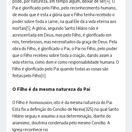
pode, por natureza, em tempo algum, deixar de ser
[4]
. O
Pai é glorificado pelo Filho, pelo reconhecimento humano,
de modo que é esta a glória que o Filho tenha recebido o
poder sobre toda a carne, na qual Ele dá a vida eterna aos
mortais
[5]
. A glória, segundo Santo Hilário não é
acrescentada em Deus, mas pelo Filho, é glorificado em
nós, tenebrosos, mas necessitados da graça de Deus. Pela
obra do Filho, é glorificado o Pai, o Pai no Filho, pelo poder
que o Filho recebeu sobre toda a criação, dando assim a
vida eterna, como dom e como responsabilidade humana. O
Filho é glorificado pelo Pai quando todas as coisas são
feitas pelo Filho
[6]
O Filho é da mesma natureza do Pai
O Filho é
homoousion
, isto é da mesma natureza do Pai.
Esta foi a definição do Concílio de Nicéia(325) na qual Santo
Hilário seguiu e assumiu a sua determinação, diante do
arianismo, doutrina condenada pelo mesmo Concílio. A
Igreja reconhece no