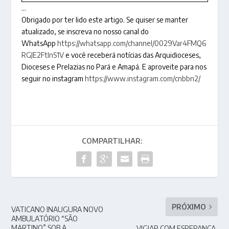
…
Obrigado por ter lido este artigo. Se quiser se manter
atualizado, se inscreva no nosso canal do
WhatsApp
https://whatsapp.com/channel/0029Var4FMQ6
RGJE2FtlnS1V
e você receberá notícias das Arquidioceses,
Dioceses e Prelazias no Pará e Amapá. E aproveite para nos
seguir no instagram
https://www.instagram.com/cnbbn2/
COMPARTILHAR:
PRÓXIMO
VATICANO INAUGURA NOVO
AMBULATÓRIO “SÃO
MARTINO” SOB A
VIGIAR COM ESPERANÇA,