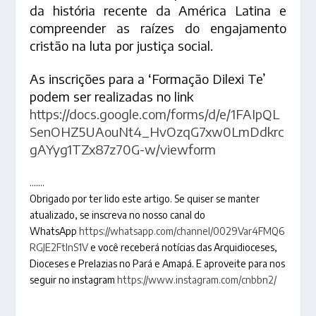
da história recente da América Latina e
compreender as raízes do engajamento
cristão na luta por justiça social.
As inscrições para a ‘Formação Dilexi Te’
podem ser realizadas no link
https://docs.google.com/forms/d/e/1FAIpQL
SenOHZ5UAouNt4_HvOzqG7xw0LmDdkrc
gAYyg1TZx87z70G-w/viewform
…….
Obrigado por ter lido este artigo. Se quiser se manter
atualizado, se inscreva no nosso canal do
WhatsApp
https://whatsapp.com/channel/0029Var4FMQ6
RGJE2FtlnS1V
e você receberá notícias das Arquidioceses,
Dioceses e Prelazias no Pará e Amapá. E aproveite para nos
seguir no instagram
https://www.instagram.com/cnbbn2/