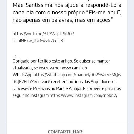
Mãe Santíssima nos ajude a respondê-Lo a
cada dia com o nosso próprio “Eis-me aqui”,
não apenas em palavras, mas em ações”
https://youtu.be/BT3WgiTPkR0?
si=uINBxw_IUr6wzJc7&t=8
….
Obrigado por ter lido este artigo. Se quiser se manter
atualizado, se inscreva no nosso canal do
WhatsApp
https://whatsapp.com/channel/0029Var4FMQ6
RGJE2FtlnS1V
e você receberá notícias das Arquidioceses,
Dioceses e Prelazias no Pará e Amapá. E aproveite para nos
seguir no instagram
https://www.instagram.com/cnbbn2/
COMPARTILHAR: