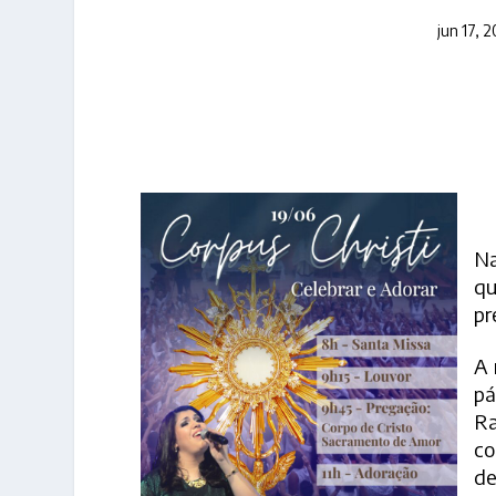
jun 17, 
Na
qu
pr
A 
pá
Ra
co
de