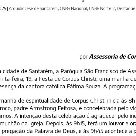
2025
|
Arquidiocese de Santarém
,
CNBB Nacional
,
CNBB Norte 2
,
Destaque
por
Assessoria de Co
 cidade de Santarém, a Paróquia São Francisco de Assis
inta-feira, 19, a Festa de Corpus Christi, uma manhã d
esença da cantora católica Fátima Souza. A programaçã
manhã de espiritualidade de Corpus Christi inicia às 8
roco, padre Armstrong Feitosa, e concelebrada pelo vig
mos. A intenção desta celebração é agradecer pelo ine
munhão da Igreja. Depois, às 9h15, terá um louvor e 
 pregação da Palavra de Deus, e às 9h45 acontece a 