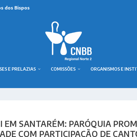
os dos Bispos
SES E PRELAZIAS
COMISSÕES
ORGANISMOS E INST
TI EM SANTARÉM: PARÓQUIA PRO
DADE COM PARTICIPAÇÃO DE CANT