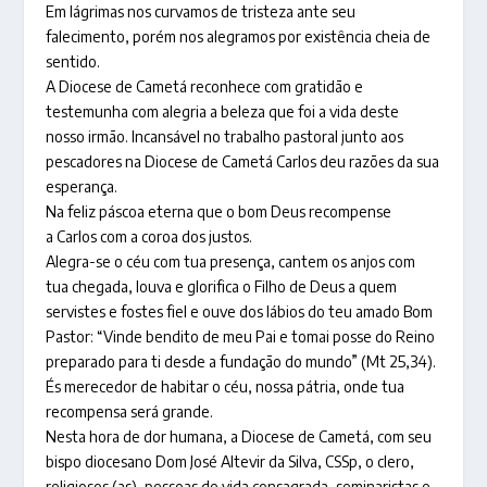
Em lágrimas nos curvamos de tristeza ante seu
falecimento, porém nos alegramos por existência cheia de
sentido.
A Diocese de Cametá reconhece com gratidão e
testemunha com alegria a beleza que foi a vida deste
nosso irmão. Incansável no trabalho pastoral junto aos
pescadores na Diocese de Cametá Carlos deu razões da sua
esperança.
Na feliz páscoa eterna que o bom Deus recompense
a Carlos com a coroa dos justos.
Alegra-se o céu com tua presença, cantem os anjos com
tua chegada, louva e glorifica o Filho de Deus a quem
servistes e fostes fiel e ouve dos lábios do teu amado Bom
Pastor: “Vinde bendito de meu Pai e tomai posse do Reino
preparado para ti desde a fundação do mundo” (Mt 25,34).
És merecedor de habitar o céu, nossa pátria, onde tua
recompensa será grande.
Nesta hora de dor humana, a Diocese de Cametá, com seu
bispo diocesano Dom José Altevir da Silva, CSSp, o clero,
religiosos (as), pessoas de vida consagrada, seminaristas e