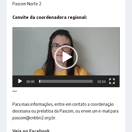
Pascom Norte 2.
Convite da coordenadora regional:
Tocador
de
vídeo
00:00
02:54
•••
Para mais informações, entre em contato a coordenação
diocesana ou prelatícia da Pascom, ou envie um e-mail para
pascom@cnbbn2.org.br.
Veja no Facebook