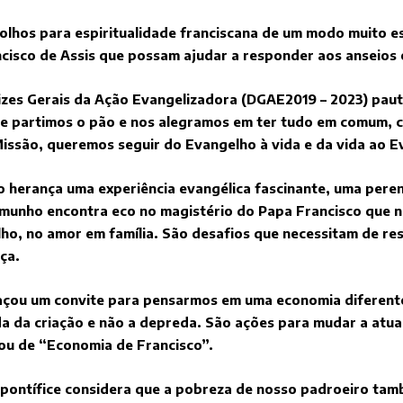
olhos para espiritualidade franciscana de um modo muito es
cisco de Assis que possam ajudar a responder aos anseios
trizes Gerais da Ação Evangelizadora (DGAE2019 – 2023) pa
ue partimos o pão e nos alegramos em ter tudo em comum, c
 Missão, queremos seguir do Evangelho à vida e da vida ao 
o herança uma experiência evangélica fascinante, uma pere
emunho encontra eco no magistério do Papa Francisco que 
elho, no amor em família. São desafios que necessitam de r
ça.
açou um convite para pensarmos em uma economia diferente, 
ida da criação e não a depreda. São ações para mudar a atu
ou de “Economia de Francisco”.
o pontífice considera que a pobreza de nosso padroeiro ta