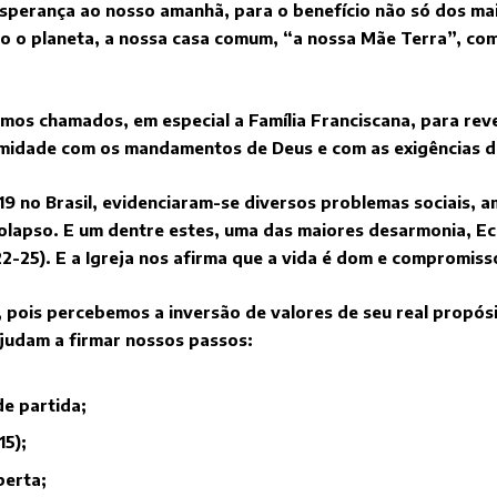
sperança ao nosso amanhã, para o benefício não só dos ma
todo o planeta, a nossa casa comum, “a nossa Mãe Terra”, c
somos chamados, em especial a Família Franciscana, para re
rmidade com os mandamentos de Deus e com as exigências 
9 no Brasil, evidenciaram-se diversos problemas sociais, a
lapso. E um dentre estes, uma das maiores desarmonia, Ec
,22-25). E a Igreja nos afirma que a vida é dom e compromiss
pois percebemos a inversão de valores de seu real propósit
ajudam a firmar nossos passos:
e partida;
15);
berta;