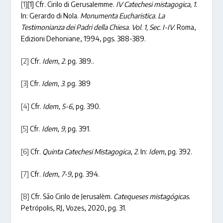
[1]
[1] Cfr. Cirilo di Gerusalemme.
IV Catechesi mistagogica, 1.
In: Gerardo di Nola.
Monumenta Eucharistica. La
Testimonianza dei Padri della Chiesa. Vol. 1, Sec. I-IV
. Roma,
Edizioni Dehoniane, 1994, pgs. 388-389.
[2]
Cfr.
Idem
,
2
. pg. 389..
[3]
Cfr.
Idem
,
3
. pg. 389
[4]
Cfr.
Idem
,
5-6
, pg. 390.
[5]
Cfr.
Idem
,
9,
pg. 391.
[6]
Cfr.
Quinta Catechesi Mistagogica
,
2
. In:
Idem
, pg. 392.
[7]
Cfr.
Idem
,
7-9
, pg. 394.
[8]
Cfr. São Cirilo de Jerusalèm.
Catequeses mistagógicas.
Petrópolis, RJ, Vozes, 2020, pg. 31.