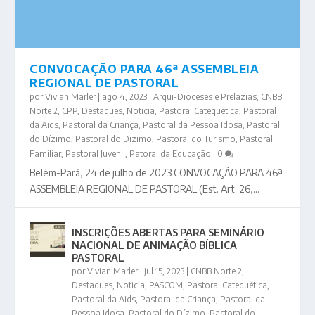
CONVOCAÇÃO PARA 46ª ASSEMBLEIA
REGIONAL DE PASTORAL
por
Vivian Marler
|
ago 4, 2023
|
Arqui-Dioceses e Prelazias
,
CNBB
Norte 2
,
CPP
,
Destaques
,
Noticia
,
Pastoral Catequética
,
Pastoral
da Aids
,
Pastoral da Criança
,
Pastoral da Pessoa Idosa
,
Pastoral
do Dízimo
,
Pastoral do Dizimo
,
Pastoral do Turismo
,
Pastoral
Familiar
,
Pastoral Juvenil
,
Patoral da Educação
|
0
Belém-Pará, 24 de julho de 2023 CONVOCAÇÃO PARA 46ª
ASSEMBLEIA REGIONAL DE PASTORAL (Est. Art. 26,...
INSCRIÇÕES ABERTAS PARA SEMINÁRIO
NACIONAL DE ANIMAÇÃO BÍBLICA
PASTORAL
por
Vivian Marler
|
jul 15, 2023
|
CNBB Norte 2
,
Destaques
,
Noticia
,
PASCOM
,
Pastoral Catequética
,
Pastoral da Aids
,
Pastoral da Criança
,
Pastoral da
Pessoa Idosa
,
Pastoral do Dízimo
,
Pastoral do