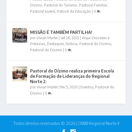
Dizimo
,
Pastoral do Turismo
,
Pastoral Familiar
,
Pastoral Juvenil
,
Patoral da Educação
|
0
MISSÃO É TAMBÉM PARTILHA!
por
Vivian Marler
|
set 26, 2022
|
Arqui-Dioceses e
Prelazias
,
Destaques
,
Noticia
,
Pastoral do Dizimo
,
Pastoral do Dízimo
|
0
Pastoral do Dízimo realiza primeira Escola
de Formação de Lideranças do Regional
Norte 2:
por
Vivian Marler
|
fev 5, 2020
|
Eventos
,
Pastoral do
Dízimo
|
0
Todos direitos reservados © 2026 | CNBB Regional Norte II